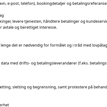
n, e-post, telefon), bookingdetaljer og betalingsreferanser.
ag

inger, levere tjenesten, håndtere betalinger og kundeservic
avtale og berettiget interesse.

lenge det er nødvendig for formålet og i tråd med lovpålagt
data med drifts- og betalingsleverandører (f.eks. betalings
etting, sletting og begrensning, samt protestere på behand
rhet
