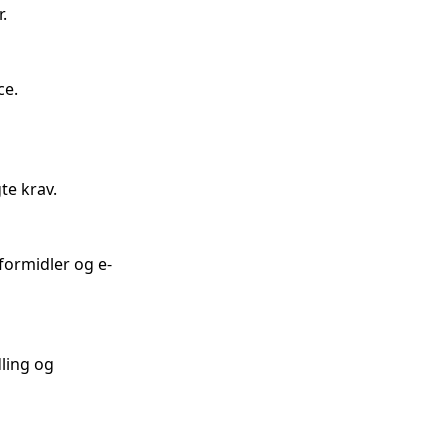


e. 
e krav.

formidler og e-
ling og 