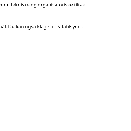
nnom tekniske og organisatoriske tiltak.



Caddyshack AS
·
Vilkår
·
Personvern
·
Powered by Caddyshack Booking
Bookinger kan avbestilles inntil
360
min før start.
© 2026 org. nr: 914 352 193 - tlf: 941 85 818 - epost: post@caddyshack.no