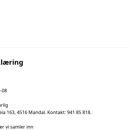
læring
-08

lig

a 163, 4516 Mandal. Kontakt: 941 85 818.

r vi samler inn
